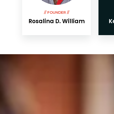
// FOUNDER //
Rosalina D. William
K