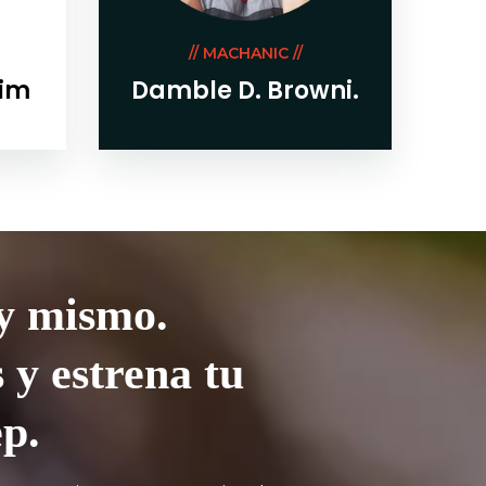
// MACHANIC //
lim
Damble D. Browni.
y mismo.
 y estrena tu
p.