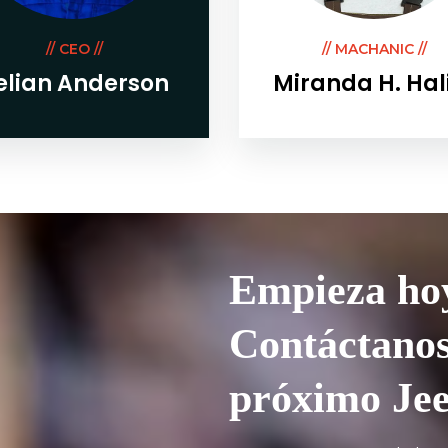
// CEO //
// MACHANIC //
elian Anderson
Miranda H. Ha
Empieza ho
Contáctanos
próximo Jee