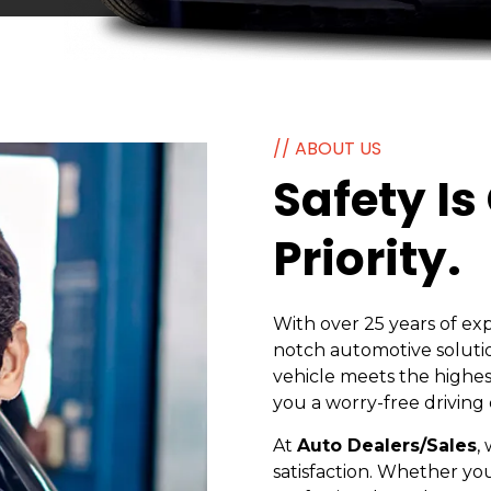
// ABOUT US
Safety Is
Priority.
With over 25 years of ex
notch automotive soluti
vehicle meets the highes
you a worry-free driving
At
Auto Dealers/Sales
,
satisfaction. Whether you’